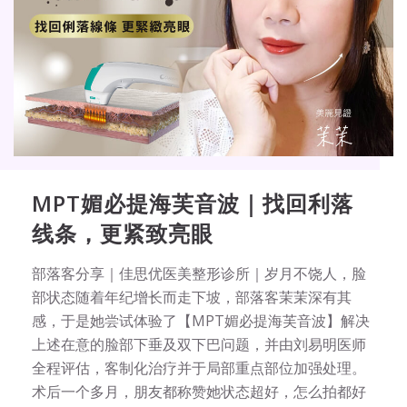
MPT媚必提海芙音波｜找回利落
线条，更紧致亮眼
部落客分享｜佳思优医美整形诊所｜岁月不饶人，脸
部状态随着年纪增长而走下坡，部落客茉茉深有其
感，于是她尝试体验了【MPT媚必提海芙音波】解决
上述在意的脸部下垂及双下巴问题，并由刘易明医师
全程评估，客制化治疗并于局部重点部位加强处理。
术后一个多月，朋友都称赞她状态超好，怎么拍都好