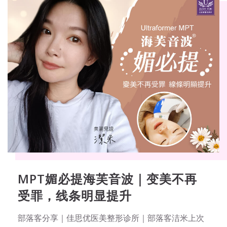
MPT媚必提海芙音波｜变美不再
受罪，线条明显提升
部落客分享｜佳思优医美整形诊所｜部落客洁米上次