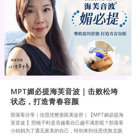
MPT媚必提海芙音波｜击败松垮
状态，打造青春容颜
部落客分享｜佳思优整形医美诊所｜【MPT媚必提海
芙音波 】照镜子时是否越看自己越不满意呢？部落客
小妞妈为了遇见更美的自己，特别来到佳思优敦北旗