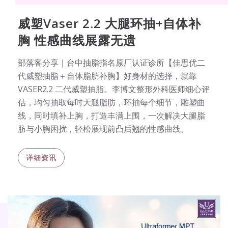
威塑Vaser 2.2 大腿环抽+自体补
胸 性感曲线展露无遗
部落客分享｜台中抽脂指名原厂认证诊所【佳思优二
代威塑抽脂＋自体脂肪补胸】好身材的选择，就靠
VASER2.2 二代威塑抽脂。李博文整形外科医师细心评
估，均匀抽取每吋大腿脂肪，环抽每个细节，雕塑曲
线，同时填补上胸，打造丰满上围，一次解决大腿脂
肪与小胸困扰，轻松展现前凸后翘的性感曲线。
详细资讯