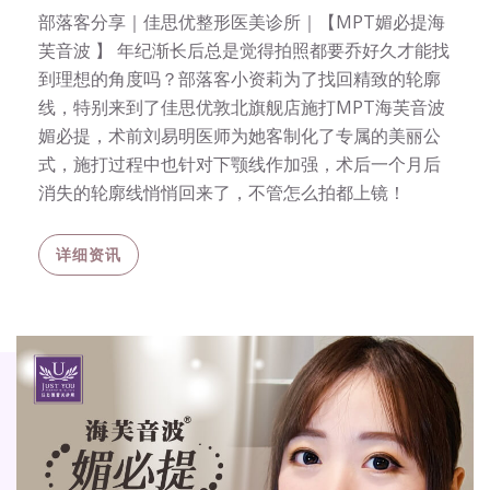
部落客分享｜佳思优整形医美诊所｜【MPT媚必提海
芙音波 】 年纪渐长后总是觉得拍照都要乔好久才能找
到理想的角度吗？部落客小资莉为了找回精致的轮廓
线，特别来到了佳思优敦北旗舰店施打MPT海芙音波
媚必提，术前刘易明医师为她客制化了专属的美丽公
式，施打过程中也针对下颚线作加强，术后一个月后
消失的轮廓线悄悄回来了，不管怎么拍都上镜！
详细资讯