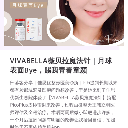
VIVABELLA薇贝拉魔法针｜月球
表面Bye，赐我青春童颜
部落客分享｜佳思优整形医美诊所｜FiFi提到长期以来
都有脸部坑洞及凹疤问题想改善，于是她来到了佳思
优新生总院体验了【VIVABELLA薇贝拉魔法针】搭配
PicoPlus皮秒雷射来改善，过程由微整天王韩立明医
师评估及全程治疗。术后两周后微小凹疤进步许多，
一个月后痘疤问题有明显的改善让我拾回自信，拍照
时终于不再依赖美肌App！