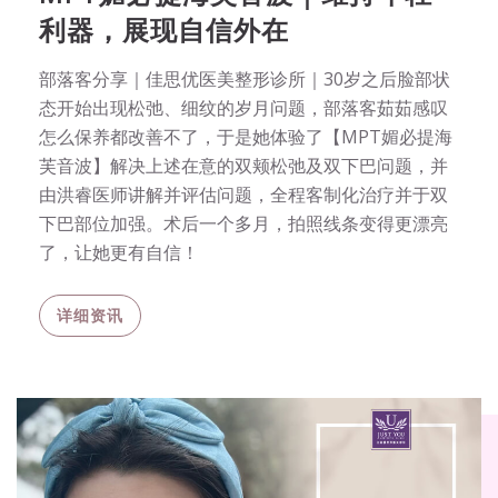
利器，展现自信外在
部落客分享｜佳思优医美整形诊所｜30岁之后脸部状
态开始出现松弛、细纹的岁月问题，部落客茹茹感叹
怎么保养都改善不了，于是她体验了【MPT媚必提海
芙音波】解决上述在意的双颊松弛及双下巴问题，并
由洪睿医师讲解并评估问题，全程客制化治疗并于双
下巴部位加强。术后一个多月，拍照线条变得更漂亮
了，让她更有自信！
详细资讯