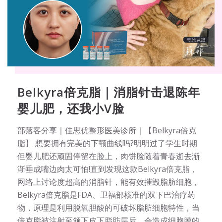
Belkyra倍克脂｜消脂针击退陈年
婴儿肥，还我小V脸
部落客分享｜佳思优整形医美诊所｜【Belkyra倍克
脂】 想要拥有完美的下颚曲线吗?明明过了学生时期
但婴儿肥还顽固停留在脸上，肉饼脸随着青春逝去渐
渐垂成嘴边肉太可怕!直到发现这款Belkyra倍克脂，
网络上讨论度超高的消脂针，能有效摧毁脂肪细胞，
Belkyra倍克脂是FDA、卫福部核准的双下巴治疗药
物，原理是利用脱氧胆酸的可破坏脂肪细胞特性，当
倍克脂被注射至颔下皮下脂肪层后，会造成细胞膜的