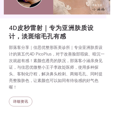
4D皮秒雷射｜专为亚洲肤质设
计，淡斑缩毛孔有感
部落客分享｜佳思优整形医美诊所｜专业亚洲肤质设
计的第五代4D PicoPlus，对于改善脸部瑕疵、暗沉一
次就超有感！素颜也透亮的肤况，部落客小涵亲身见
证，与佳思优微整小王子李政彣医师，使用多种探
头、客制化疗程，解决鼻头粉刺、两颊毛孔、同时提
亮整脸肤色，让素颜也可以如同有待妆感的好气色
喔！
详细资讯