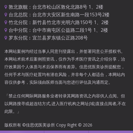
敦北旗舰：台北市松山区敦化北路8号 1、2楼
台北总院：台北市大安区新生南路一段153号2楼
竹北分院：新竹县竹北市光明六路150号 1、2楼
台中分院：台中市南屯区公益路二段1号 1、2楼
罗东分院︰宜兰县罗东镇公正路208号
本网站案例均经过当事人同意刊登露出，并签署同意公开授权书。
本网站术前术后案例照资讯，仅作为手术医疗资讯之介绍分享，治
疗效果因个人体质与术后保养而有差异。佳思优医美诊所提醒您，
任何手术与医疗处置均有潜在风险，并非每个人都适合，本网站内
容仅供参考，实际须由医师当面与您进行评估及沟通而定。
「禁止任何网际网路服务业者转录其网路资讯之内容供人点阅。但
以网路搜寻或超连结方式,进入医疗机构之网址(域)直接点阅者,不在
此限。」
版权所有 ©佳思优医美诊所 Copy Right © 2026