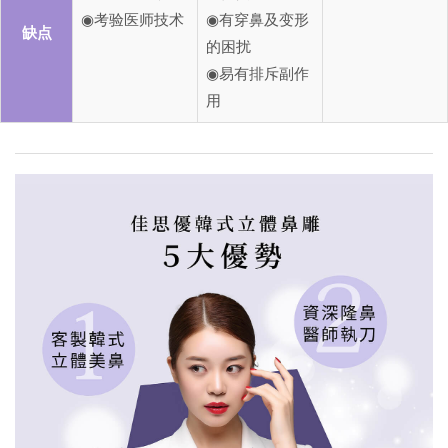
◉考验医师技术
◉有穿鼻及变形
缺点
的困扰
◉易有排斥副作
用