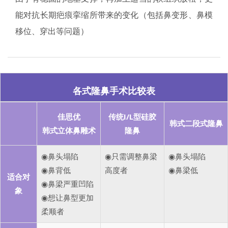
能对抗长期疤痕挛缩所带来的变化（包括鼻变形、鼻模
移位、穿出等问题）
各式隆鼻手术比较表
佳思优
传统I/L型硅胶
韩式二段式隆鼻
韩式立体鼻雕术
隆鼻
◉鼻头塌陷
◉只需调整鼻梁
◉鼻头塌陷
◉鼻背低
高度者
◉鼻梁低
适合对
◉鼻梁严重凹陷
象
◉想让鼻型更加
柔顺者