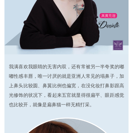
我满喜欢我眼睛的无害内双，还有常被另一半夸奖的嘟
嘟性感丰唇，唯一讨厌的就是亚洲人常见的塌鼻子，加
上鼻头比较圆、鼻翼比例也偏宽，在没化妆打鼻影跟高
光修饰的状况下，看起来五官就显得很扁平、眼距感觉
也比较开，就像是扁鼻猫一样无精打采。