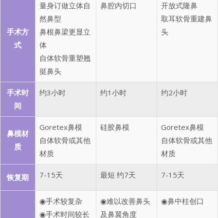
量身订做立体自
鼻腔内切口
开放式隆鼻
然鼻型
取耳软骨重建鼻
手术方
鼻根鼻梁更显立
头
式
体
自体软骨重塑翘
挺鼻头
手术时
约3小时
约1小时
约2小时
间
Goretex鼻模
硅胶鼻模
Goretex鼻模
鼻模材
自体软骨或其他
自体软骨或其他
质
材质
材质
7-15天
最短 约7天
7-15天
恢复期
◉手术较复杂
◉难以改善鼻头
◉鼻中柱创口
◉手术时间较长
及鼻翼角度