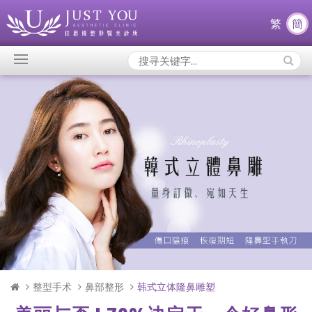
繁
簡
Search
Icons:
整型手术
鼻部整形
韩式立体隆鼻雕塑