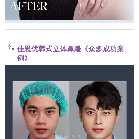
佳思优韩式立体鼻雕《众多成功案
例》