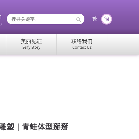
1
Search
繁
簡
约
Icons:
美丽见证
联络我们
Selfy Story
Contact Us
雕塑｜青蛙体型掰掰