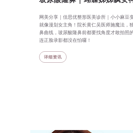
网美分享｜佳思优整形医美诊所｜小小麻豆
就像漫划女主角！院长黄仁吴医师施魔法，
鼻曲线，玻尿酸隆鼻前都要找角度才敢拍照的
连正脸录影都没在怕囉！
详细资讯