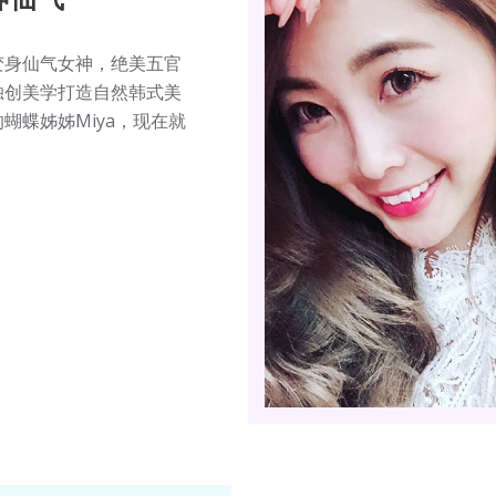
变身仙气女神，绝美五官
独创美学打造自然韩式美
蝴蝶姊姊Miya，现在就