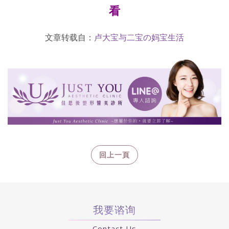
看
文章转载自：
卢大宝与二宝の妈宝生活
我要谘询
Contact Us