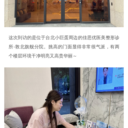
这次到访的是位于台北小巨蛋周边的佳思优医美整形诊
所-敦北旗舰分院。挑高的门面显得非常很气派，有两
个楼层环境干净明亮又高贵华丽～