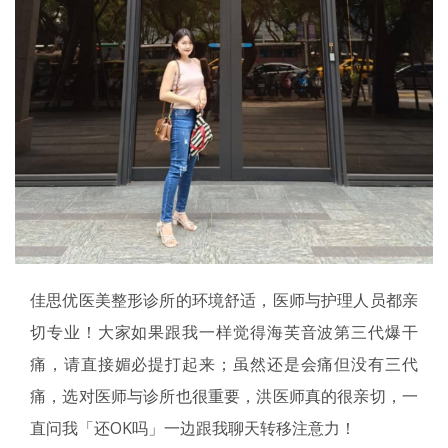
佳思优医美整形诊所的环境舒适，医师与护理人员都亲
切专业！大家如果跟我一样觉得海芙音波第三代爆干
痛，请直接媚必提打起来；虽然还是会痛但没有三代
痛，选对医师与诊所也很重要，洪医师真的很亲切，一
直问我「还OK吗」一边跟我聊天转移注意力！