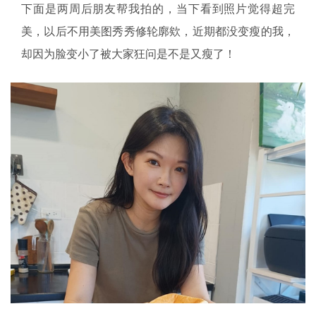
下面是两周后朋友帮我拍的，当下看到照片觉得超完
美，以后不用美图秀秀修轮廓欸，近期都没变瘦的我，
却因为脸变小了被大家狂问是不是又瘦了！