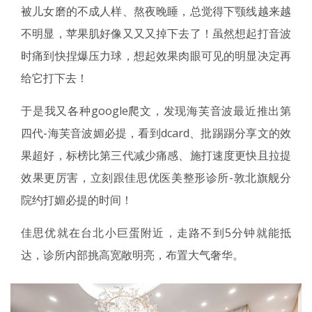
被儿女磨的不成人样、熬夜晚睡，总觉得下颚线越来越
不明显，苹果肌好像又又又掉下去了！虽然想起打音波
时痛到快捏爆压力球，想起效果肉眼可见的明显决定再
给它打下去！
于是我又各种google爬文，发现海芙音波最近推出第
四代-海芙音波媚必提，看到dcard、批踢踢分享文的效
果超好，标榜比第三代减少痛感、施打速度更快且拉提
效果更厉害，立刻跟佳思优医美整形诊所-敦北旗舰分
院约打媚必提的时间！
佳思优就在台北小巨蛋附近，走路不到5分钟就能抵
达，诊所内部挑高宽敞明亮，布置大气奢华。