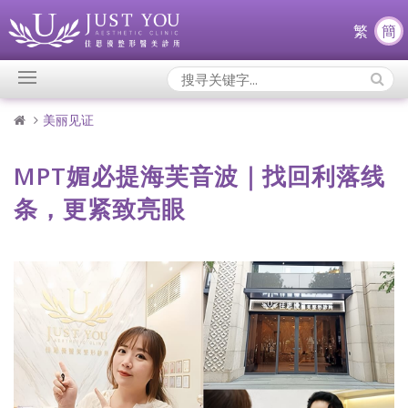
繁
簡
Search
Icons:
美丽见证
MPT媚必提海芙音波｜找回利落线
条，更紧致亮眼