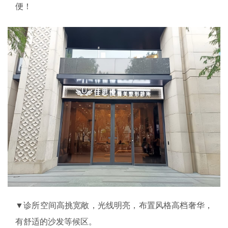
便！
▼诊所空间高挑宽敞，光线明亮，布置风格高档奢华，
有舒适的沙发等候区。