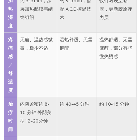
加
约 3-5 mm，深
约 3-5 mm，搭
仅针对表层黏
热
层加热黏膜与结
配 A.C.E 控温技
膜，更新胶原弹
深
缔组织
术
力层
度
疼
无痛、温热感微
温热舒适、无需
温热舒适、无需
痛
微，极少不适
麻醉
麻醉，部分有些
感
微热烫感
／
舒
适
度
治
内阴紧密约 8-
约 40-45 分钟
约 10-15 分钟
疗
10 分钟 外阴美
时
型12–20分钟
间