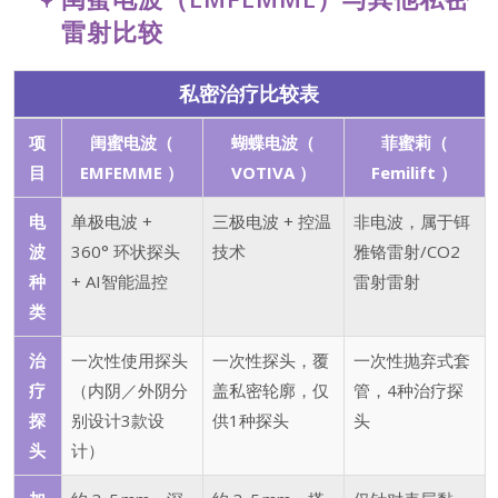
雷射比较
私密治疗比较表
项
闺蜜电波（
蝴蝶电波（
菲蜜莉（
目
EMFEMME ）
VOTIVA ）
Femilift ）
电
单极电波 +
三极电波 + 控温
非电波，属于铒
波
360° 环状探头
技术
雅铬雷射/CO2
种
+ AI智能温控
雷射雷射
类
治
一次性使用探头
一次性探头，覆
一次性抛弃式套
疗
（内阴／外阴分
盖私密轮廓，仅
管，4种治疗探
探
别设计3款设
供1种探头
头
头
计）