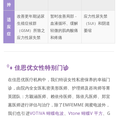
持
改善更年期泌尿
暂时改善局部 -
应力性尿失禁
适
生殖症候群
血液循环、缓解
（SUI）和阴道
应
（GSM）所致之
轻微的肌肉酸痛
萎缩
症
应力性尿失禁
和疼痛
佳思优女性特别门诊
在佳思优医疗机构中，我们特设女性私密保养的幸福门
诊，由院内全女医私密美形医师、护理师及咨询师等菁
英团队：方颖涵医师、赖依伶医师、陈依凡医师、郑宜
蕙医师进行评估与治疗，除了EMFEMME 闺蜜电波外，
我们也引进
VOTIVA 蝴蝶电波
、
Vtone 蝴蝶V 平方
、G