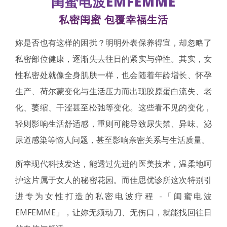
闺蜜电波EMFEMME
私密闺蜜 包覆幸福生活
妳是否也有这样的困扰？明明外表保养得宜，却忽略了
私密部位健康，逐渐失去往日的紧实与弹性。其实，女
性私密处就像全身肌肤一样，也会随着年龄增长、怀孕
生产、荷尔蒙变化与生活压力而出现胶原蛋白流失、老
化、萎缩、干涩甚至松弛等变化。这些看不见的变化，
轻则影响生活舒适感，重则可能导致尿失禁、异味、泌
尿道感染等恼人问题，甚至影响亲密关系与生活质量。
所幸现代科技发达，能透过先进的医美技术，温柔地呵
护这片属于女人的秘密花园。而佳思优诊所这次特别引
进专为女性打造的私密电波疗程 -「闺蜜电波
EMFEMME」，让妳无须动刀、无伤口，就能找回往日