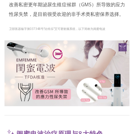
改善私密更年期泌尿生殖症候群（GMS）所导致的应力
性尿失禁，是目前很受欢迎的非手术类私密保养选择。
卫部医器输字第037348号“比特乐”艾可塑射频系统，以下简称为闺蜜电波
闺蜜电波治疗原理与8大特色