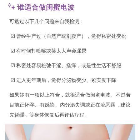
谁适合做闺蜜电波
可透过以下几个问题来自我检测：
☑ 曾经生产过（自然产或剖腹产），觉得私密处变松
☑ 有时候打喷嚏或笑太大声会漏尿
☑ 私密处容易松弛干涩、搔痒，或是性生活不舒服
☑ 进入更年期后，觉得分泌物变少、紧实度下降
如果妳有一项以上符合，就很适合做闺蜜电波。不过若
目前正怀孕、有感染、内分泌失调或正在流恶露，建议
先暂缓，等身体恢复后再评估疗程。