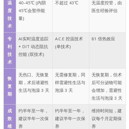
温
40-45℃ (内阴
不超过 43℃
无温度控管，由
度
45℃会暂停能
医生经验评估
技
量)
术
专
AI实时温度追踪
A.C.E 控温技术
81 倍热效应
利
+ DIT 动态阻抗
(单技术)
技
控能 (双技术)
术
无伤口、无恢复
无需修复期，同
无恢复期，但术
恢
期，术后请避性
样需避性生活与
后可分泌物可能
复
生活与泡澡 3 天
泡澡 3 天
会增加，需避性
期
生活与泡澡 3 天
成
约半年至一年，
约半年至一年，
维持时间短，建
效
建议半年一次保
建议半年一次保
议每个月定期保
维
养
养
养