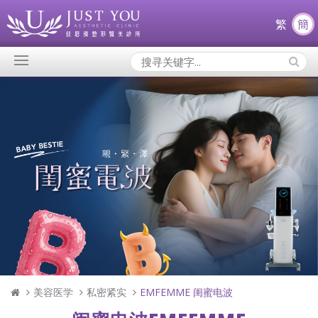
繁
簡
Search
Icons:
美容医学
私密紧实
EMFEMME 闺蜜电波