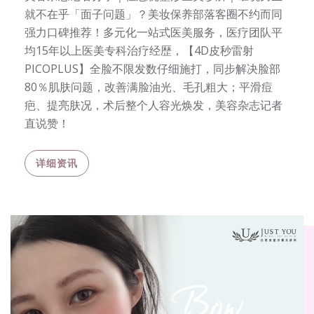
就不在乎「面子问题」？美妆保养部落客圈不约而同
强力口碑推荐！多元化一站式医美服务，医疗团队平
均15年以上医美专科治疗经歴，【4D皮秒雷射
PICOPLUS】全脸不限发数仔细施打，同步解决脸部
80％肌肤问题，改善满脸油光、毛孔粗大；平滑痘
疤、提亮肤况，术后整个人容光焕发，美容杂志记者
直说赞！
详细资讯