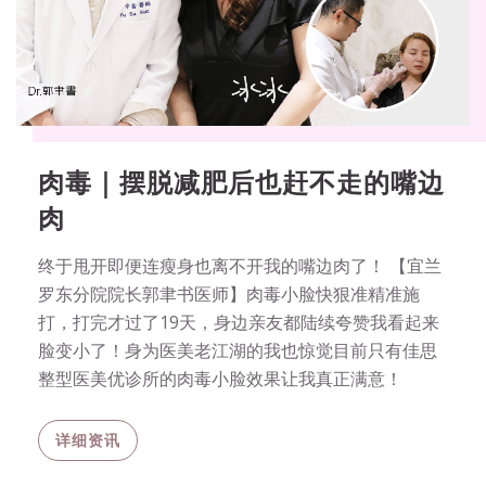
肉毒｜摆脱减肥后也赶不走的嘴边
肉
终于甩开即便连瘦身也离不开我的嘴边肉了！ 【宜兰
罗东分院院长郭聿书医师】肉毒小脸快狠准精准施
打，打完才过了19天，身边亲友都陆续夸赞我看起来
脸变小了！身为医美老江湖的我也惊觉目前只有佳思
整型医美优诊所的肉毒小脸效果让我真正满意！
详细资讯