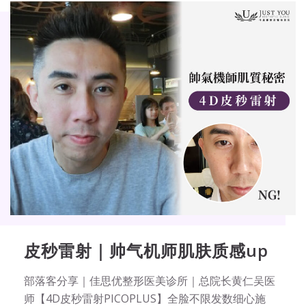
皮秒雷射｜帅气机师肌肤质感up
部落客分享｜佳思优整形医美诊所｜总院长黄仁吴医
师【4D皮秒雷射PICOPLUS】全脸不限发数细心施