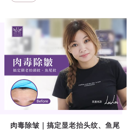
肉毒除皱｜搞定显老抬头纹、鱼尾