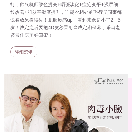
打，帅气机师肤色提亮+晒斑淡化+痘疤变平+浅层细
纹改善+肌肤平滑度提升，连朝夕相处的飞行员同事都
说看效果看得见！肌肤质感up，看起来像是小了2、3
岁！决定之后要把4D皮秒雷射当成定期保养，乐当老
婆最佳医美好闺蜜！
详细资讯