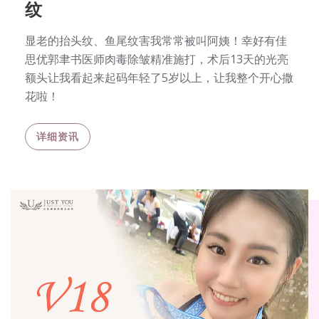
纹
显老的抬头纹、鱼尾纹害我常常被叫阿姨！幸好有佳
思优郭聿书医师肉毒除皱精准施打，术后13天的光亮
额头让我看起来起码年轻了5岁以上，让我整个开心撒
花啦！
详细资讯