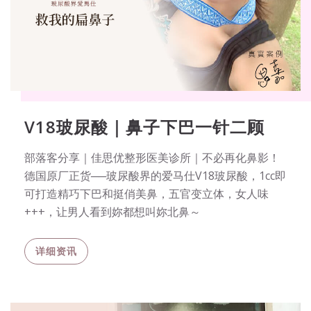
V18玻尿酸｜鼻子下巴一针二顾
部落客分享｜佳思优整形医美诊所｜不必再化鼻影！
德国原厂正货──玻尿酸界的爱马仕V18玻尿酸，1cc即
可打造精巧下巴和挺俏美鼻，五官变立体，女人味
+++，让男人看到妳都想叫妳北鼻～
详细资讯