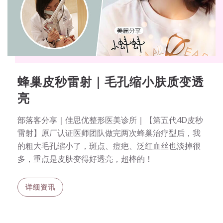
蜂巢皮秒雷射｜毛孔缩小肤质变透
亮
部落客分享｜佳思优整形医美诊所｜【第五代4D皮秒
雷射】原厂认证医师团队做完两次蜂巢治疗型后，我
的粗大毛孔缩小了，斑点、痘疤、泛红血丝也淡掉很
多，重点是皮肤变得好透亮，超棒的！
详细资讯