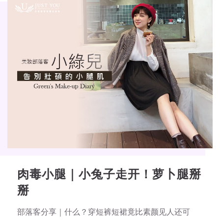
肉毒小腿｜小兔子走开！萝卜腿掰
掰
部落客分享｜什么？穿短裤短裙竟比素颜见人还可