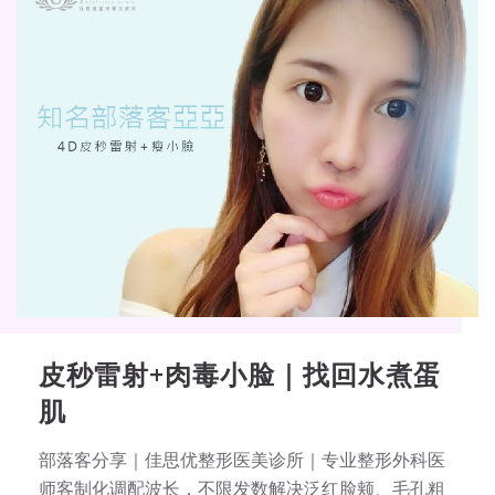
皮秒雷射+肉毒小脸｜找回水煮蛋
肌
部落客分享｜佳思优整形医美诊所｜专业整形外科医
师客制化调配波长，不限发数解决泛红脸颊、毛孔粗