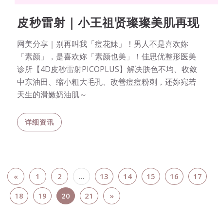
皮秒雷射｜小王祖贤璨璨美肌再现
网美分享｜别再叫我「痘花妹」！男人不是喜欢妳
「素颜」，是喜欢妳「素颜也美」！佳思优整形医美
诊所【4D皮秒雷射PICOPLUS】解决肤色不均、收敛
中东油田、缩小粗大毛孔、改善痘痘粉刺，还妳宛若
天生的滑嫩奶油肌～
详细资讯
«
1
2
...
13
14
15
16
17
18
19
20
21
»