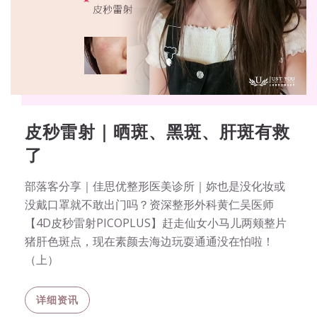
皮秒雷射｜晒斑、黑斑、肝斑有救
了
部落客分享｜佳思优整形医美诊所｜妳也是没化妆或
没戴口罩就不敢出门吗？资深整形外科黄仁吴医师
【4D皮秒雷射PICOPLUS】赶走仙女小马儿两颊整片
猪肝色斑点，现在素颜去海边玩耍通通没在怕啦！
（上）
详细资讯