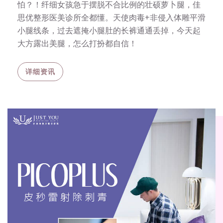
怕？！纤细女孩急于摆脱不合比例的壮硕萝卜腿，佳
思优整形医美诊所全都懂。天使肉毒+非侵入体雕平滑
小腿线条，过去遮掩小腿肚的长裤通通丢掉，今天起
大方露出美腿，怎么打扮都自信！
详细资讯