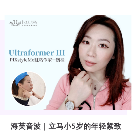
海芙音波｜立马小5岁的年轻紧致