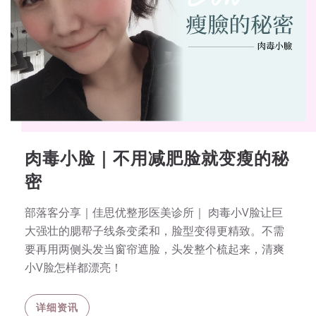
肉毒小脸｜不用减肥脸就变瘦的秘
密
部落客分享｜佳思优整形医美诊所｜ 肉毒小V脸让巨
大强壮的腮帮子线条变柔和，脸型变得更精致。不需
要再用两侧头发当窗帘遮脸，头发整个梳起来，清爽
小V脸怎样都漂亮！
详细资讯