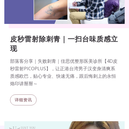
皮秒雷射除刺青｜一扫台味质感立
现
部落客分享｜失败刺青｜佳思优整形医美诊所【4D皮
秒雷射PICOPLUS】，让正港台湾男子汉变身清爽系
质感欧巴，贴心专业、快速无痛，跟后悔刺上的永恒
烙印讲掰掰～
详细资讯