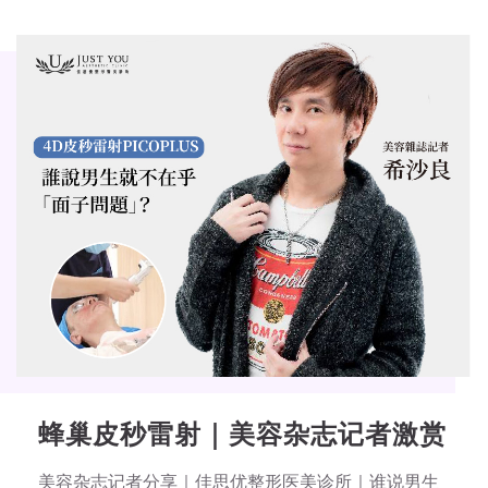
蜂巢皮秒雷射｜美容杂志记者激赏
美容杂志记者分享｜佳思优整形医美诊所｜谁说男生