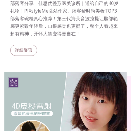
部落客分享｜佳思优整形医美诊所｜送给自己的40岁
礼物！PIXstyleMe驻站作家、痞客帮时尚美妆TOP3
部落客碗桂真心推荐！第三代海芙音波拉提让脸部轮
廓更紧致年轻后，山根感觉也更挺了，整个人看起来
超有精神，开怀大笑变得更自在！
详细资讯