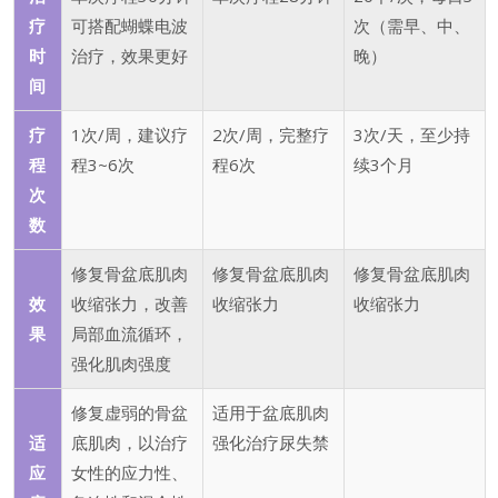
疗
可搭配蝴蝶电波
次（需早、中、
时
治疗，效果更好
晚）
间
疗
1次/周，建议疗
2次/周，完整疗
3次/天，至少持
程
程3~6次
程6次
续3个月
次
数
修复骨盆底肌肉
修复骨盆底肌肉
修复骨盆底肌肉
效
收缩张力，改善
收缩张力
收缩张力
果
局部血流循环，
强化肌肉强度
修复虚弱的骨盆
适用于盆底肌肉
适
底肌肉，以治疗
强化治疗尿失禁
应
女性的应力性、