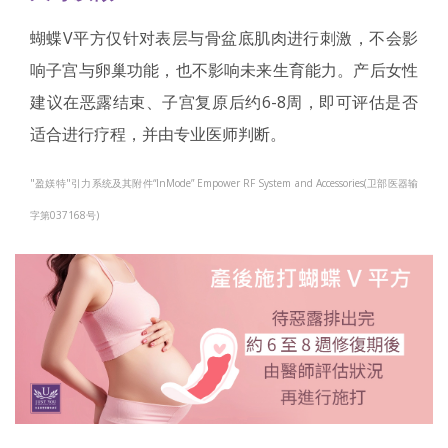
蝴蝶V平方仅针对表层与骨盆底肌肉进行刺激，不会影
响子宫与卵巢功能，也不影响未来生育能力。产后女性
建议在恶露结束、子宫复原后约6-8周，即可评估是否
适合进行疗程，并由专业医师判断。
"盈媄特"引力系统及其附件“InMode” Empower RF System and Accessories(卫部医器输
字第037168号)