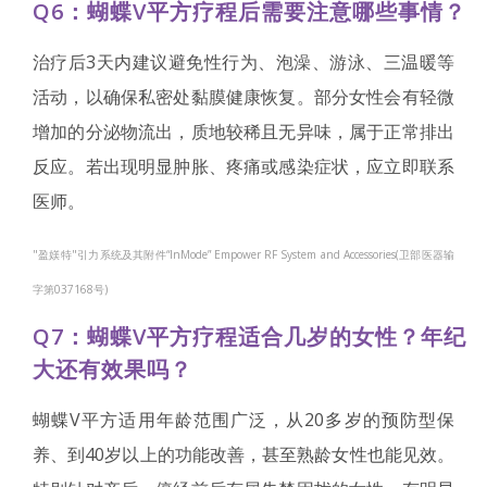
Q6：蝴蝶V平方疗程后需要注意哪些事情？
治疗后3天内建议避免性行为、泡澡、游泳、三温暖等
活动，以确保私密处黏膜健康恢复。部分女性会有轻微
增加的分泌物流出，质地较稀且无异味，属于正常排出
反应。若出现明显肿胀、疼痛或感染症状，应立即联系
医师。
"盈媄特"引力系统及其附件“InMode” Empower RF System and Accessories(卫部医器输
字第037168号)
Q7：蝴蝶V平方疗程适合几岁的女性？年纪
大还有效果吗？
蝴蝶V平方适用年龄范围广泛，从20多岁的预防型保
养、到40岁以上的功能改善，甚至熟龄女性也能见效。