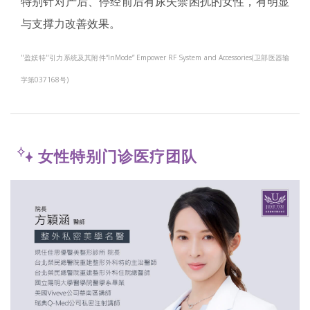
特别针对产后、停经前后有尿失禁困扰的女性，有明显
与支撑力改善效果。
"盈媄特"引力系统及其附件“InMode” Empower RF System and Accessories(卫部医器输
字第037168号)
女性特别门诊医疗团队