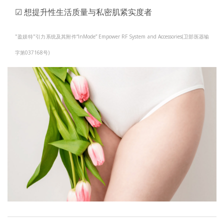
☑ 想提升性生活质量与私密肌紧实度者
"盈媄特"引力系统及其附件“InMode” Empower RF System and Accessories(卫部医器输
字第037168号)