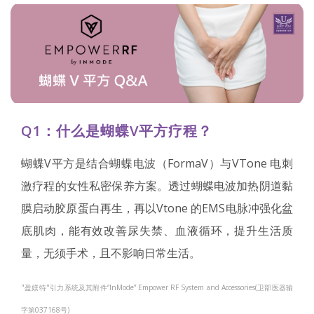
Q1：什么是蝴蝶V平方疗程？
蝴蝶V平方是结合蝴蝶电波（FormaV）与VTone 电刺
激疗程的女性私密保养方案。透过蝴蝶电波加热阴道黏
膜启动胶原蛋白再生，再以Vtone 的EMS电脉冲强化盆
底肌肉，能有效改善尿失禁、血液循环，提升生活质
量，无须手术，且不影响日常生活。
"盈媄特"引力系统及其附件“InMode” Empower RF System and Accessories(卫部医器输
字第037168号)