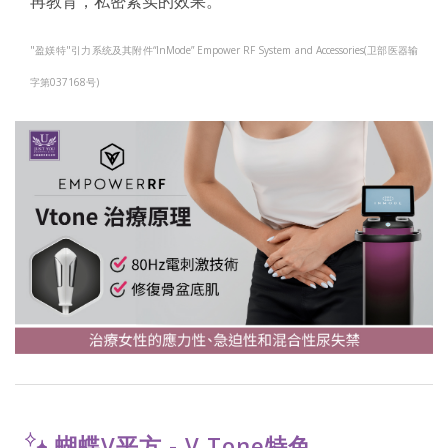
再教育，私密紧实的效果。
"盈媄特"引力系统及其附件“InMode” Empower RF System and Accessories(卫部医器输
字第037168号)
蝴蝶V平方 - V Tone特色