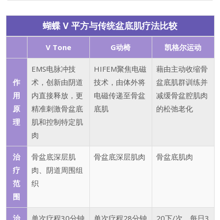
蝴蝶 V 平方与传统盆底肌疗法比较
V Tone
G动椅
凯格尔运动
EMS电脉冲技
HIFEM聚焦电磁
藉由主动收缩骨
作
术，创新由阴道
技术，由体外将
盆底肌群训练并
用
内直接释放，更
电磁传递至骨盆
减缓骨盆腔肌肉
原
精准刺激骨盆底
底肌
的松弛老化
理
肌和控制特定肌
肉
治
骨盆底深层肌
骨盆底深层肌肉
骨盆底肌肉
疗
肉、阴道周围组
范
织
围
治
单次疗程30分钟
单次疗程28分钟
20下/次，每日3