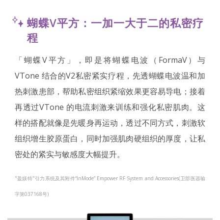
蝴蝶V平方：一加一大于二的私密疗
程
「蝴蝶V平方」，即是将蝴蝶电波（FormaV）与
VTone 结合的V2私密紧实疗程，先透蝴蝶电波温和加
热刺激患部，帮助私密组织紧缩效果更容易导电；接着
再透过VTone 的电流刺激来训练和强化私密肌肉。这
样的搭配就像是先暖身再运动，透过不同方式，刺激软
组织增生胶原蛋白，同时加强肌肉硬组织的厚度，让私
密处的紧实与敏感度大幅提升。
"盈媄特"引力系统及其附件“InMode” Empower RF System and Accessories(卫部医器输
字第037168号)