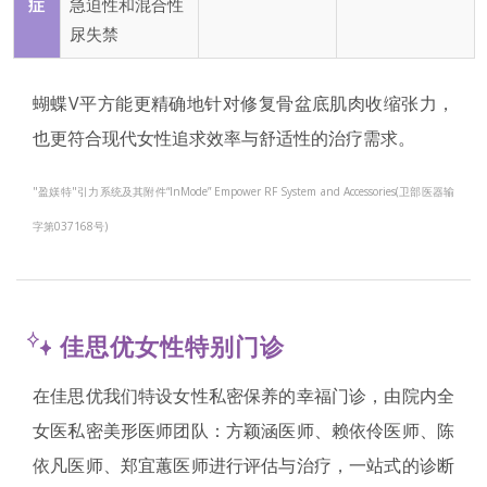
症
急迫性和混合性
尿失禁
蝴蝶V平方能更精确地针对修复骨盆底肌肉收缩张力，
也更符合现代女性追求效率与舒适性的治疗需求。
"盈媄特"引力系统及其附件“InMode” Empower RF System and Accessories(卫部医器输
字第037168号)
佳思优女性特别门诊
在佳思优我们特设女性私密保养的幸福门诊，由院内全
女医私密美形医师团队：方颖涵医师、赖依伶医师、陈
依凡医师、郑宜蕙医师进行评估与治疗，一站式的诊断