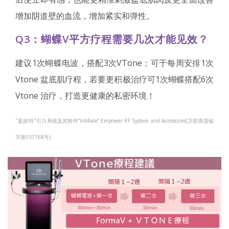
增加阴道壁的血流，增加紧实和弹性。
Q3：蝴蝶V平方疗程需要几次才能见效？
建议1次蝴蝶电波，搭配3次VTone；可于每周安排1次
Vtone 盆底肌疗程，若要更积极治疗可1次蝴蝶搭配6次
Vtone 治疗，打造更健康的私密环境！
"盈媄特"引力系统及其附件“InMode” Empower RF System and Accessories(卫部医器输
字第037168号)