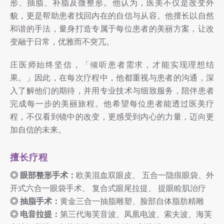
形、抽脂、补脂及微整形。他认为，医美不仅是改变外
貌，更是帮助患者找回内在的自信与从容。他擅长以自然
和谐的手法，量身打造专属于每位患者的美丽方案，让改
变融于日常，优雅而不突兀。
庄医师始终坚信，「倾听患者需求，才能实现理想结
果。」因此，在每次疗程中，他都重视与患者的沟通，深
入了解他们的期待，并用专业技术与细致服务，陪伴患者
完成每一步的美丽旅程。他希望每位患者能透过医美疗
程，不仅看到镜中的改变，更感受到内心的力量，迈向更
加自信的未来。
擅长疗程
◎ 眼部整形手术：
欧美混血双眼皮
、
五合一隐痕眼袋
、外
开式六合一眼袋手术、 复合式眼尾拉提、
提眼睑肌治疗
◎ 抽脂手术：
黄金三合一抽脂雕塑
、
脸部自体脂肪精雕
◎ 电音拉提：
第三代海芙音波、凤凰电波、索夫波、海芙