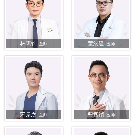
林琪钧
董浚逵
医师
医师
宋景之
曹智祯
医师
医师