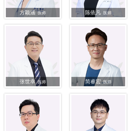
方颖涵
陈依凡
医师
医师
张世幸
简睿宏
医师
医师