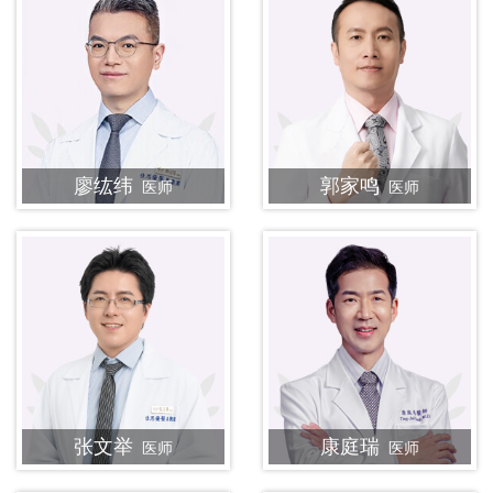
廖纮纬
郭家鸣
医师
医师
张文举
康庭瑞
医师
医师