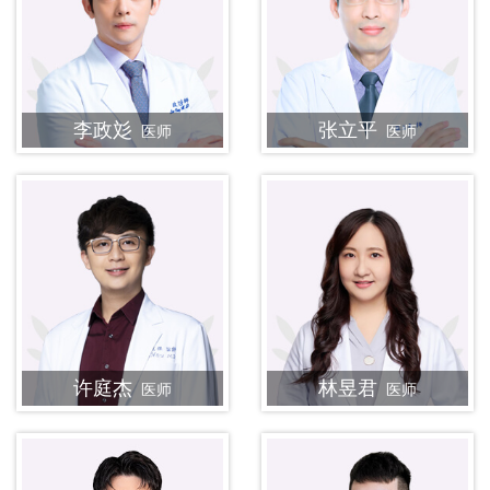
李政彣
张立平
医师
医师
许庭杰
林昱君
医师
医师