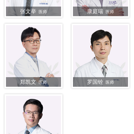
张文举
康庭瑞
医师
医师
郑凯文
罗国铨
医师
医师