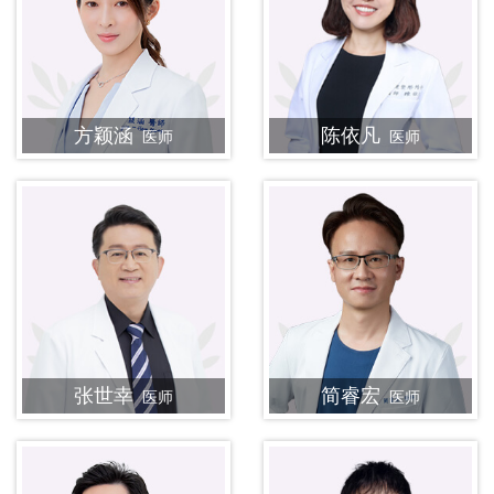
方颖涵
陈依凡
医师
医师
张世幸
简睿宏
医师
医师