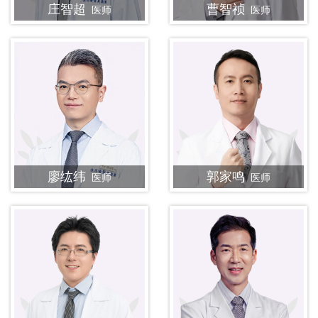
庄智超
曹智祯
医师
医师
廖纮纬
郭家鸣
医师
医师