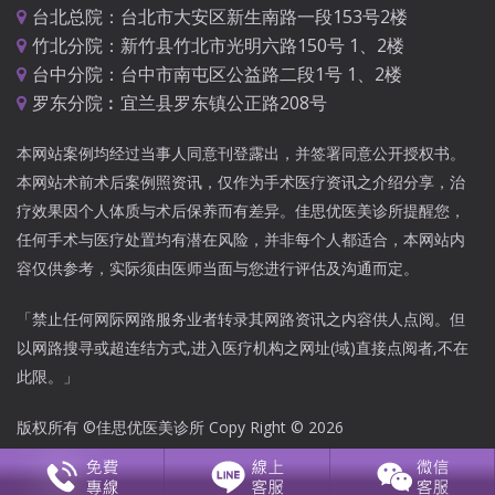
台北总院：台北市大安区新生南路一段153号2楼
竹北分院：新竹县竹北市光明六路150号 1、2楼
台中分院：台中市南屯区公益路二段1号 1、2楼
罗东分院︰宜兰县罗东镇公正路208号
本网站案例均经过当事人同意刊登露出，并签署同意公开授权书。
本网站术前术后案例照资讯，仅作为手术医疗资讯之介绍分享，治
疗效果因个人体质与术后保养而有差异。佳思优医美诊所提醒您，
任何手术与医疗处置均有潜在风险，并非每个人都适合，本网站内
容仅供参考，实际须由医师当面与您进行评估及沟通而定。
「禁止任何网际网路服务业者转录其网路资讯之内容供人点阅。但
以网路搜寻或超连结方式,进入医疗机构之网址(域)直接点阅者,不在
此限。」
版权所有 ©佳思优医美诊所 Copy Right © 2026