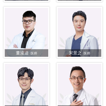
董浚逵
宋景之
医师
医师