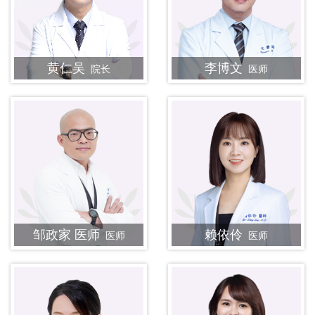
黄仁吴
李博文
院长
医师
邹政家 医师
赖依伶
医师
医师