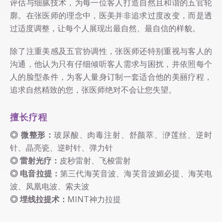
评估与细腻技术，为每一位客人打造自然且和谐的五官轮
廓。在张医师的理念中，医美并非追求过度改变，而是透
过适度调整，让每个人展现出最自然、最自信的样貌。
除了注重美感及五官协调性，张医师还特别重视与客人的
沟通，他认为只有仔细倾听客人需求与困扰，并依照每个
人的脸型条件，为客人量身订制一套适合他的美丽疗程，
追求自然精致的您，张医师绝对不会让您失望。
擅长疗程
◎ 微整形：
玻尿酸、肉毒注射、舒颜萃、洢莲丝、逆时
针、晶亮瓷、逆时针、弹力针
◎ 雷射光疗：
皮秒雷射、飞梭雷射
◎ 电音拉提：
第三代海芙音波、海芙音波媚必提、海芙电
波、凤凰电波、索夫波
◎ 埋线拉提术：
MINT神力拉提