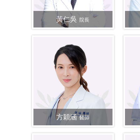
黃仁吳
院長
方穎涵
醫師