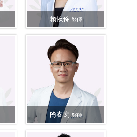
賴依伶
醫師
簡睿宏
醫師