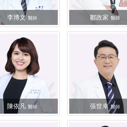
李博文
鄒政家
醫師
醫師
陳依凡
張世幸
醫師
醫師