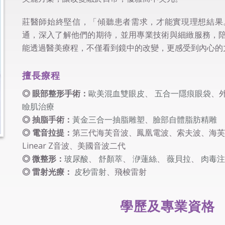
莊醫師始終堅信，「傾聽患者需求，才能實現理想結果
通，深入了解他們的期待，並用專業技術與細緻服務，
能透過醫美療程，不僅看到鏡中的改變，更感受到內心的
擅長療程
◎ 眼部整形手術：
歐美混血雙眼皮
、
五合一隱痕眼袋
、
瞼肌治療
◎ 抽脂手術：
黃金三合一抽脂雕塑
、
臉部自體脂肪精雕
◎ 電音拉提：
第三代海芙音波、鳳凰電波、索夫波、海芙
Linear Z音波、美國音波二代
◎ 微整形：
玻尿酸
、
舒顏萃
、
洢蓮絲
、
薇貝拉
、
肉毒注
◎ 雷射光療：
皮秒雷射
、飛梭雷射
學歷及專業資格