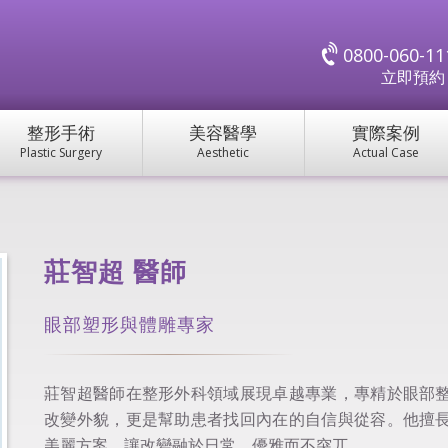
0800-060-11
立即預
整形手術
美容醫學
實際案例
Plastic Surgery
Aesthetic
Actual Case
莊智超
醫師
眼部塑形與體雕專家
莊智超醫師在整形外科領域展現卓越專業，專精於眼部
改變外貌，更是幫助患者找回內在的自信與從容。他擅
美麗方案，讓改變融於日常，優雅而不突兀。