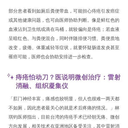
部分患者看到如厕后粪便带血，可能担心痔疮引发癌症
或其他健康问题，也可由医师协助判断。像是鲜红色的
血液沾到卫生纸或滴在马桶，就较偏向是痔疮；若血液
呈暗红色、与粪便混合，同时伴随排便习惯、粪便质地
改变，疲倦、体重减轻等症状，就要怀疑肠道发炎甚至
罹癌可能，医师也会协助安排进一步检查。
痔疮怕动刀？医说明微创治疗：雷射
消融、组织凝集仪
「肛门神经丰富，痛感也较明显，但人也很难一两天都
不如厕，因此患者最关心的就是术后疼痛的情况。」林
琪钧医师指出，目前台湾的痔疮手术已经朝无痛、微创
方向发展，相关技术在亚洲地区备受关注，其中雷射消