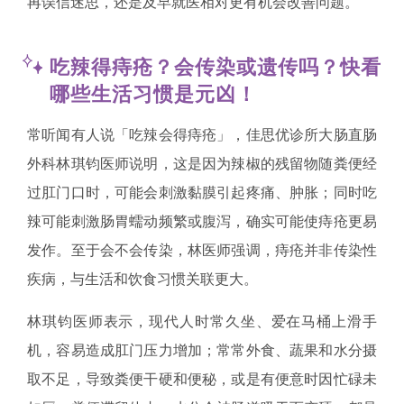
再误信迷思，还是及早就医相对更有机会改善问题。
吃辣得痔疮？会传染或遗传吗？快看
哪些生活习惯是元凶！
常听闻有人说「吃辣会得痔疮」，佳思优诊所大肠直肠
外科林琪钧医师说明，这是因为辣椒的残留物随粪便经
过肛门口时，可能会刺激黏膜引起疼痛、肿胀；同时吃
辣可能刺激肠胃蠕动频繁或腹泻，确实可能使痔疮更易
发作。至于会不会传染，林医师强调，痔疮并非传染性
疾病，与生活和饮食习惯关联更大。
林琪钧医师表示，现代人时常久坐、爱在马桶上滑手
机，容易造成肛门压力增加；常常外食、蔬果和水分摄
取不足，导致粪便干硬和便秘，或是有便意时因忙碌未