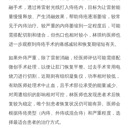
融手术，透过将雷射光线打入痔疮内，目标为让雷射能
量慢慢释放、产生消融效果，帮助痔疮逐渐萎缩，较常
见于内痔治疗。较严重的内痔萎缩到一定程度后，可能
需搭配切割和缝合，但伤口也相对较小，林琪钧医师也
进一步观察到痔疮手术的痛感减轻和恢复期缩短有关。
如果外痔严重，除了雷射消融，经医师评估可能需搭配
微创手术处理，以便让肛门恢复平整。过去手术常用电
烧刀进行切割，近期则有组织凝集仪，功率相对较低，
有助医师处理术中止血，且手术部位承受的能量减少、
对周遭组织的影响相对可控，林医师也发现患者术后恢
复较为稳定，唯个别患者恢复状况仍可能有异。医师会
根据痔疮类型（内痔、外痔或混合痔）和严重程度，选
择最适合患者的治疗方式。