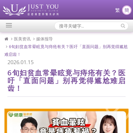
繁
簡
Search
Icons:
医美资讯
媒体报导
6旬妇贫血常晕眩竟与痔疮有关？医吁「直面问题」别再觉得尴尬
难启齿！
2026.01.15
6旬妇贫血常晕眩竟与痔疮有关？医
吁「直面问题」别再觉得尴尬难启
齿！