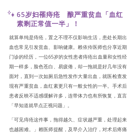
65岁妇罹痔疮 酿严重贫血「血红
素剩正常值一半」！
就算单纯是痔疮，置之不理不仅影响生活，患处长期出
血也常见引发贫血、影响健康。赖依伶医师也分享近期
门诊的经历，一位65岁的女性患者痔疮出血量和女性经
期一样多，脸色苍白、易疲倦，却一拖就是好几年没有
面对，直到一次如厕后急性发作大量出血，就医检查发
现有严重贫血，血红素更只有一般女性的一半。手术后
患者反映不适感缓解许多，连带体力也有所恢复，直言
「早知道就早点正视问题」。
「可见痔疮这件事，拖得越久、症状越严重，处理起来
也越困难。」赖医师提醒，及早介入治疗，对术后疼痛