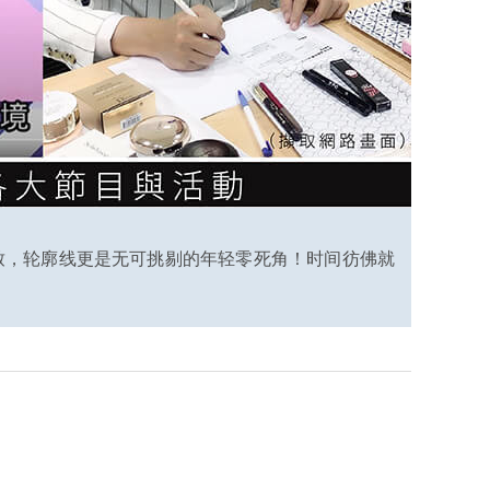
紧致，轮廓线更是无可挑剔的年轻零死角！时间彷佛就
】