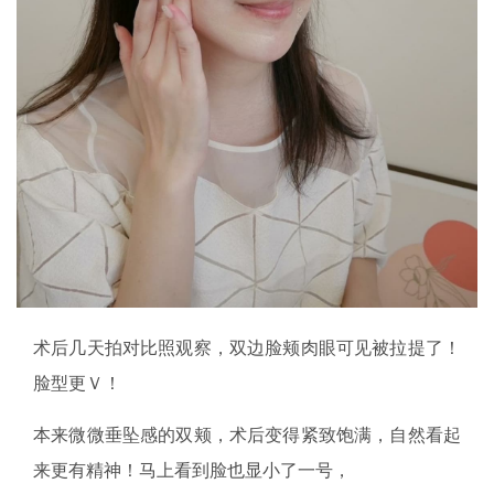
术后几天拍对比照观察，双边脸颊肉眼可见被拉提了！
脸型更Ｖ！
本来微微垂坠感的双颊，术后变得紧致饱满，自然看起
来更有精神！马上看到脸也显小了一号，