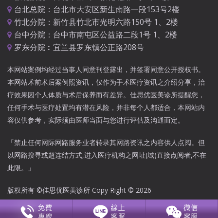
台北总院：台北市大安区新生南路一段153号2楼
竹北分院：新竹县竹北市光明六路150号 1、2楼
台中分院：台中市南屯区公益路二段1号 1、2楼
罗东分院︰宜兰县罗东镇公正路208号
本网站案例均经过当事人同意刊登露出，并签署同意公开授权书。
本网站术前术后案例照资讯，仅作为手术医疗资讯之介绍分享，治
疗效果因个人体质与术后保养而有差异。佳思优医美诊所提醒您，
任何手术与医疗处置均有潜在风险，并非每个人都适合，本网站内
容仅供参考，实际须由医师当面与您进行评估及沟通而定。
「禁止任何网际网路服务业者转录其网路资讯之内容供人点阅。但
以网路搜寻或超连结方式,进入医疗机构之网址(域)直接点阅者,不在
此限。」
版权所有 ©佳思优医美诊所 Copy Right © 2026