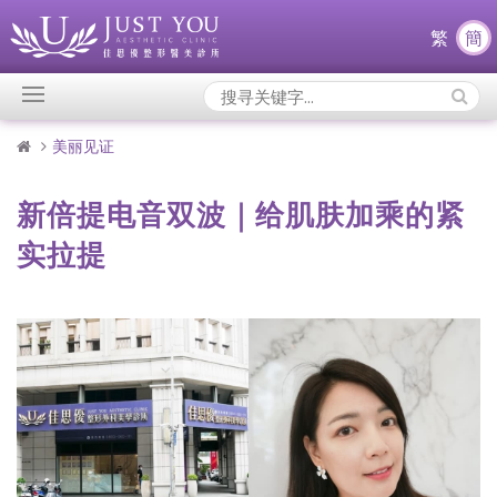
繁
簡
Search
Icons:
美丽见证
新倍提电音双波｜给肌肤加乘的紧
实拉提