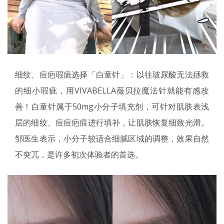
细纹、痘疤瑕疵选择「白童针」：以往玻尿酸无法拯救
的细小瑕疵，用VIVABELLA薇贝拉魔法针就能有感改
善！白童针属于50mg小分子填充剂，可针对肌肤表浅
层的细纹、痘痘疤痕进行填补，让肌肤恢复细致光滑。
邹医生表示，小分子较适合细腻区域的调整，效果自然
不突兀，是许多初次体验者的首选。