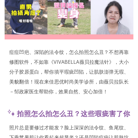
痘痘凹疤、深陷的法令纹，怎么拍照怎么丑？不想再靠
修图软件，不如靠《VIVABELLA薇贝拉魔法针》，大小
分子胶原蛋白，帮你填平瑕疵凹陷，让肌肤澎弹无瑕、
美貌翻倍！现在来佳思优时尚美学诊所，由薇贝拉队长
－邹政家医生帮助你，效果自然、安心加倍！
拍照怎么拍怎么丑？这些瑕疵害了你
照片总是要修过才能发？脸上深深的法令纹、鱼尾纹、
下垂苹果肌让你看起来超显老？还是凹陷痘疤让肌肤坑