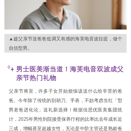
▲趁父亲节送爸爸低调又有感的海芙电音波拉提，做个
自信型男。
男士医美渐当道！海芙电音双波成父
亲节热门礼物
父亲节将至，许多子女开始烦恼该送什么给辛苦的爸
爸。今年除了传统的刮胡刀、手表，不妨考虑当红「型
男老爸进化论」送礼新选择！根据佳思优医美集团统
计，2025年男性到院接受保养疗程的比率比去年成长近
三成，增幅甚至超越女性，无论是中阶主管还是熟龄爸