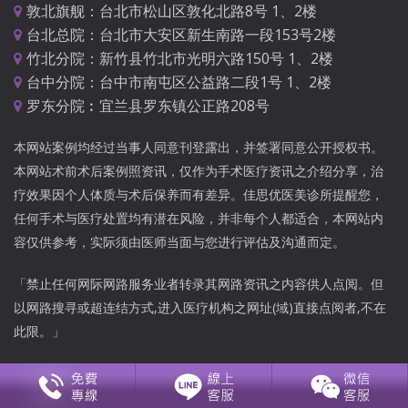
敦北旗舰：台北市松山区敦化北路8号 1、2楼
台北总院：台北市大安区新生南路一段153号2楼
竹北分院：新竹县竹北市光明六路150号 1、2楼
台中分院：台中市南屯区公益路二段1号 1、2楼
罗东分院︰宜兰县罗东镇公正路208号
本网站案例均经过当事人同意刊登露出，并签署同意公开授权书。
本网站术前术后案例照资讯，仅作为手术医疗资讯之介绍分享，治
疗效果因个人体质与术后保养而有差异。佳思优医美诊所提醒您，
任何手术与医疗处置均有潜在风险，并非每个人都适合，本网站内
容仅供参考，实际须由医师当面与您进行评估及沟通而定。
「禁止任何网际网路服务业者转录其网路资讯之内容供人点阅。但
以网路搜寻或超连结方式,进入医疗机构之网址(域)直接点阅者,不在
此限。」
版权所有 ©佳思优医美诊所 Copy Right © 2026