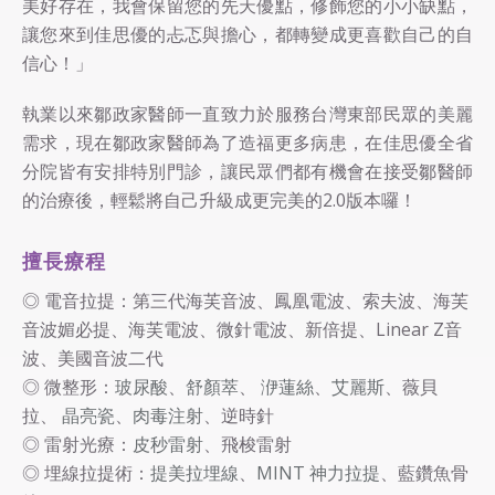
美好存在，我會保留您的先天優點，修飾您的小小缺點，
讓您來到佳思優的忐忑與擔心，都轉變成更喜歡自己的自
信心！」
執業以來鄒政家醫師一直致力於服務台灣東部民眾的美麗
需求，現在鄒政家醫師為了造福更多病患，在佳思優全省
分院皆有安排特別門診，讓民眾們都有機會在接受鄒醫師
的治療後，輕鬆將自己升級成更完美的2.0版本囉！
擅長療程
◎ 電音拉提：第三代海芙音波、鳳凰電波、索夫波、海芙
音波媚必提、海芙電波、微針電波、新倍提、Linear Z音
波、美國音波二代
◎ 微整形：
玻尿酸
、
舒顏萃
、
洢蓮絲
、
艾麗斯
、薇貝
拉、
晶亮瓷
、
肉毒注射
、逆時針
◎ 雷射光療：
皮秒雷射
、飛梭雷射
◎ 埋線拉提術：
提美拉埋線
、
MINT 神力拉提
、藍鑽魚骨