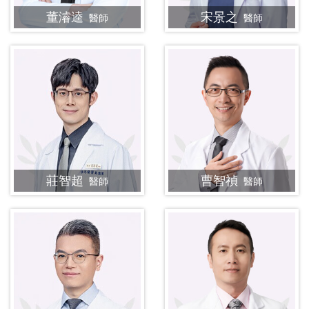
董濬逵
宋景之
醫師
醫師
莊智超
曹智禎
醫師
醫師