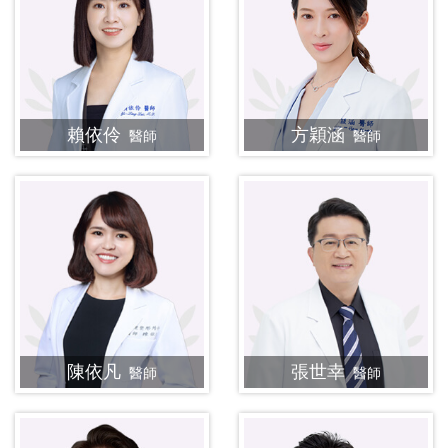
賴依伶
方穎涵
醫師
醫師
陳依凡
張世幸
醫師
醫師