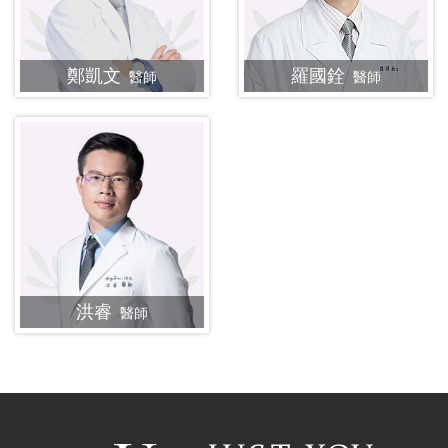
鄭凱文
羅國銓
醫師
醫師
洪睿
醫師