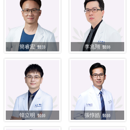
簡睿宏
李兆翔
醫師
醫師
韓立明
張惇皓
醫師
醫師