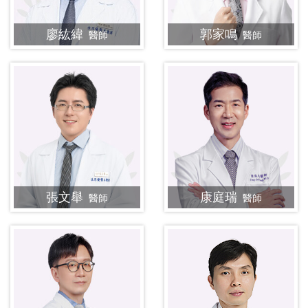
廖紘緯
郭家鳴
醫師
醫師
張文舉
康庭瑞
醫師
醫師