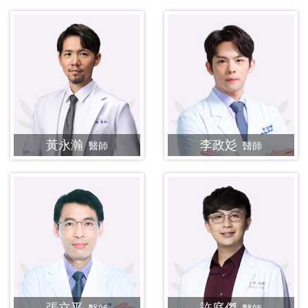
黃永瀚
李政彣
醫師
醫師
張立平
許庭傑