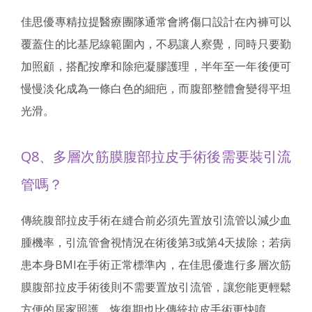
佳思優專精拉提醫療團隊通常會將傷口設計在內褲可以
覆蓋住的比基尼線範圍內，不易讓人察覺，同時只要勤
加照顧，搭配按摩和除疤凝膠護理，半年至一年後便可
慢慢淡化成為一條白色的細疤，而腹部整體會變得平坦
光滑。
Q8、多層次筋膜腹部拉皮手術後需要裝引流
管嗎？
傳統腹部拉皮手術在縫合前必須先置放引流管以減少血
腫機率，引流管會視情況在術後第3或第4天拔除；若病
患本身BMI在手術正常標準內，在佳思優進行多層次筋
膜腹部拉皮手術後則不需要置放引流管，讓您能更輕鬆
方便的居家照護，恢復期也比傳統拉皮手術更快唷。