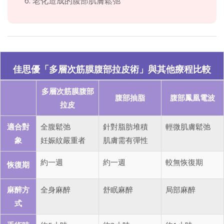
老化造成的腹部肌膚鬆弛
佳思優「多層次筋膜腹部拉皮術」與其他療程比較
多層次筋膜腹部
腹部抽脂
腹部鳳凰電波
拉皮
適合對
全腹鬆弛
針對脂肪堆積
輕微肌膚鬆弛
象
妊娠紋嚴重者
肌膚需有彈性
約一週
約一週
較無恢復期
恢復期
麻醉方
全身麻醉
舒眠麻醉
局部麻醉
式