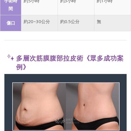
手術時
約5小時
約3小時
約1小時
間
約20~30公分
約0.5公分
無
傷口
多層次筋膜腹部拉皮術《眾多成功案
例》