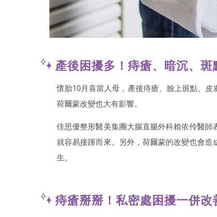
產後困擾多！痔瘡、暗沉、斑
懷胎10月喜當人母，產後痔瘡、臉上斑點、
荷爾蒙改變也大有影響。
佳思優整形醫美集團大腸直腸外科賴依伶醫師
就容易接踵而來。另外，荷爾蒙的改變也會造
生。
痔瘡掰掰！私密處困擾一併改