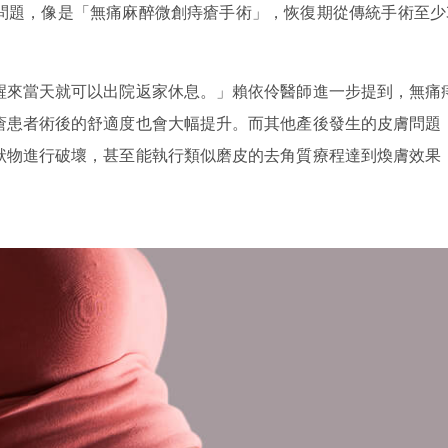
問題，像是「無痛麻醉微創痔瘡手術」，恢復期從傳統手術至少
醒來當天就可以出院返家休息。」賴依伶醫師進一步提到，無痛
瘡患者術後的舒適度也會大幅提升。而其他產後發生的皮膚問題
狀物進行破壞，甚至能執行類似磨皮的去角質療程達到煥膚效果