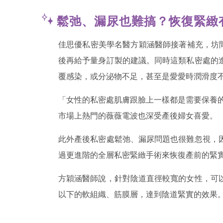
鬆弛、漏尿也難搞？恢復緊緻
佳思優私密美學名醫方穎涵醫師接著補充，坊
後再給予量身訂製的建議。同時這類私密處的
覆感染，或分泌物不足，甚至是愛愛時潤滑度
「女性的私密處肌膚跟臉上一樣都是需要保養的
市場上熱門的薇薇電波也深受產後婦女喜愛。
此外產後私密處鬆弛、漏尿問題也很難忽視，
過更進階的全層私密緊緻手術來恢復產前的緊
方穎涵醫師說，針對陰道直徑較寬的女性，可
以下的軟組織、筋膜層，達到陰道緊實的效果