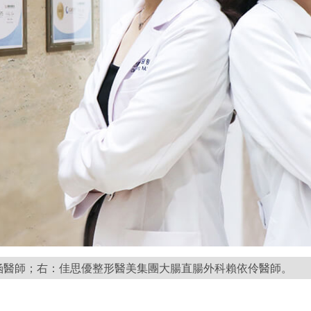
涵醫師；右：佳思優整形醫美集團大腸直腸外科賴依伶醫師。