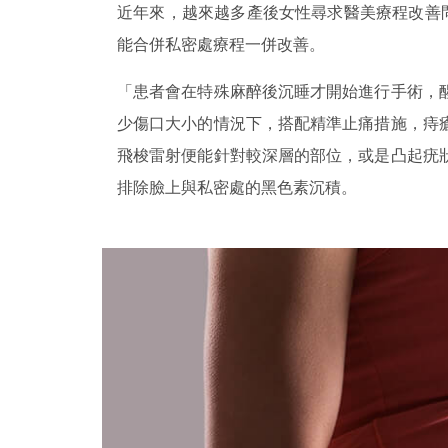
近年來，越來越多產後女性尋求醫美療程改善
能合併私密處療程一併改善。
「患者會在特殊麻醉後沉睡才開始進行手術，
少傷口大小的情況下，搭配精準止痛措施，痔
飛梭雷射便能針對較深層的部位，或是凸起疣
排除臉上與私密處的黑色素沉積。