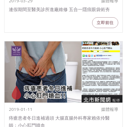
2019-03-29
媒體報導
連假期間至醫美診所進廠維修 五合一隱痕眼袋術夯
立即前往
2019-01-11
媒體報導
痔瘡患者冬日進補過頭 大腸直腸外科專家賴依伶醫
師：小心肛門噴血