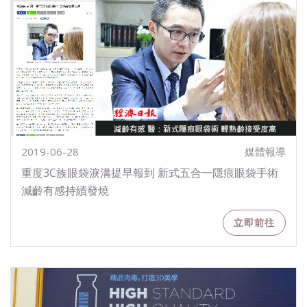
2019-06-28
媒體報導
重度3C族眼袋淚溝提早報到 新式五合一隱痕眼袋手術
減齡有感持續發燒
立即前往