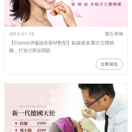
2019-01-18
醫生專欄
【Ellanse洢蓮絲全新M劑型】點線面多層次立體精
雕，打造Q彈澎潤肌
立即前往