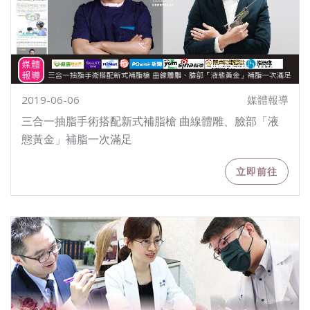
2019-06-06
媒體報導
三合一抽脂手術搭配新式補脂槍 曲線體雕、臉部「液
態黃金」補脂一次滿足
立即前往