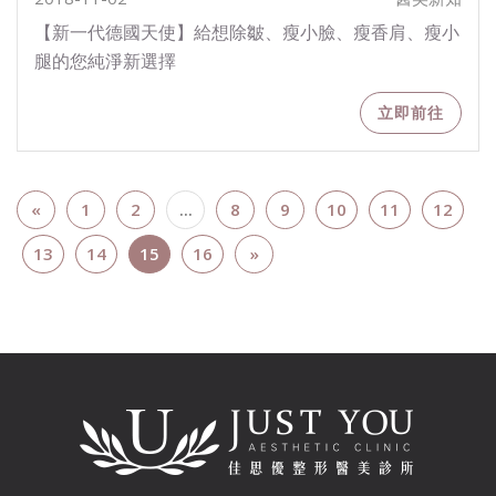
【新一代德國天使】給想除皺、瘦小臉、瘦香肩、瘦小
腿的您純淨新選擇
立即前往
«
1
2
...
8
9
10
11
12
13
14
15
16
»