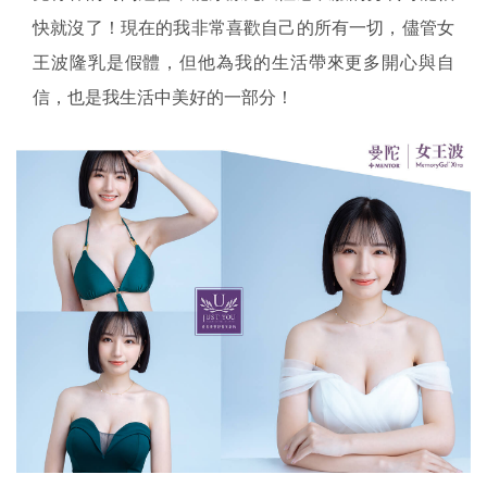
快就沒了！現在的我非常喜歡自己的所有一切，儘管女
王波隆乳是假體，但他為我的生活帶來更多開心與自
信，也是我生活中美好的一部分！