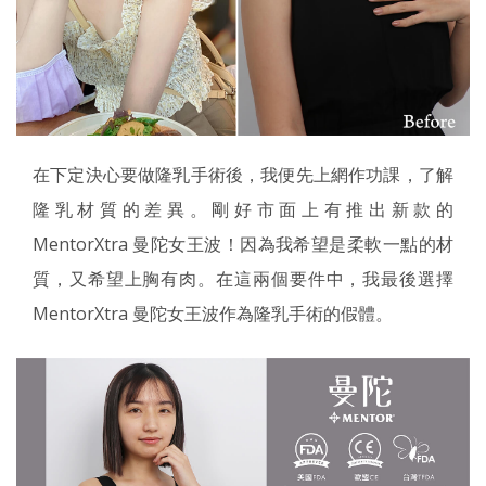
在下定決心要做隆乳手術後，我便先上網作功課，了解
隆乳材質的差異。剛好市面上有推出新款的
MentorXtra 曼陀女王波！因為我希望是柔軟一點的材
質，又希望上胸有肉。在這兩個要件中，我最後選擇
MentorXtra 曼陀女王波作為隆乳手術的假體。