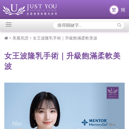
繁
簡
Search
Icons:
美麗見證
女王波隆乳手術｜升級飽滿柔軟美波
女王波隆乳手術｜升級飽滿柔軟美
波