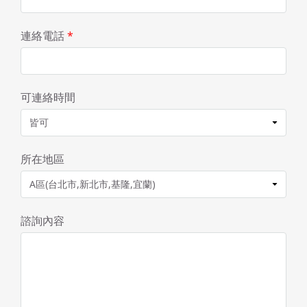
連絡電話
*
可連絡時間
所在地區
諮詢內容