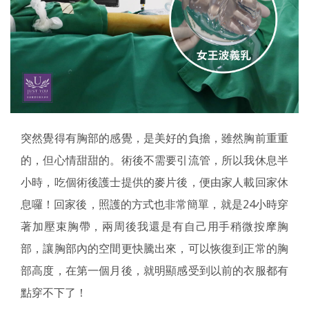
突然覺得有胸部的感覺，是美好的負擔，雖然胸前重重
的，但心情甜甜的。術後不需要引流管，所以我休息半
小時，吃個術後護士提供的麥片後，便由家人載回家休
息囉！回家後，照護的方式也非常簡單，就是24小時穿
著加壓束胸帶，兩周後我還是有自己用手稍微按摩胸
部，讓胸部內的空間更快騰出來，可以恢復到正常的胸
部高度，在第一個月後，就明顯感受到以前的衣服都有
點穿不下了！