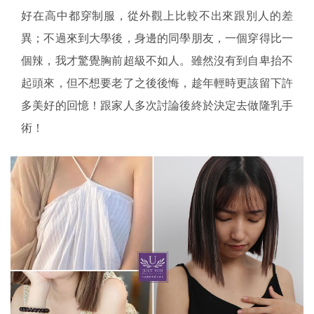
好在高中都穿制服，從外觀上比較不出來跟別人的差
異；不過來到大學後，身邊的同學朋友，一個穿得比一
個辣，我才驚覺胸前超級不如人。雖然沒有到自卑抬不
起頭來，但不想要老了之後後悔，趁年輕時更該留下許
多美好的回憶！跟家人多次討論後終於決定去做隆乳手
術！