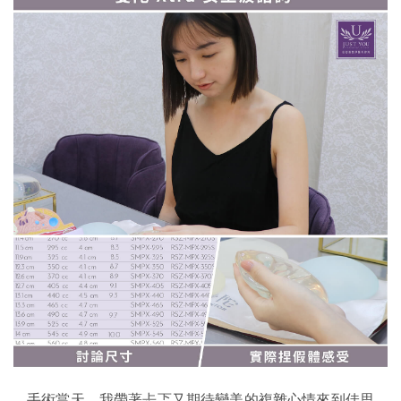
手術當天，我帶著忐忑又期待變美的複雜心情來到佳思