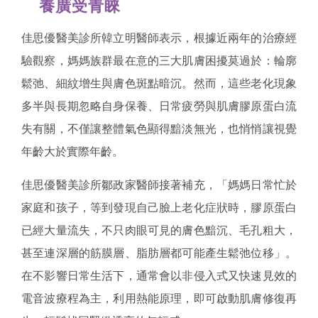
養廣受青睞
佳思優醫美診所韓立明醫師表示，根據近兩年的治療經
驗觀察，媽媽族群最在意的三大肌膚困擾莫過於：輪廓
鬆弛、細紋增生與膚色斑點暗沉。然而，這些老化現象
多半與長期忽略自身保養、日常疲勞與肌膚膠原蛋白流
失有關，不僅讓整體氣色顯得黯淡無光，也悄悄讓視覺
年齡大於實際年齡。
佳思優醫美診所鄒政家醫師接著補充，「媽媽日常忙於
家庭和孩子，等到發現自己臉上老化症狀時，膠原蛋白
已經大量流失，不只肉眼可見的膚色黯沉、毛孔粗大，
甚至連深層的筋膜層、脂肪層都可能產生鬆弛位移」。
在不影響日常生活下，通常會以非侵入式又快速見效的
電音波療程為主，利用熱能原理，即可啟動肌膚修復再