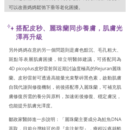
可以改善媽媽鬆弛下垂等老化困擾。
搭配皮秒、麗珠蘭同步養膚，肌膚光
澤再升級
另外媽媽在意的另一個問題則是膚色黯沉、毛孔粗大、
斑點等表層肌膚困擾，韓立明醫師建議，可搭配同為
4D picoplus皮秒雷射與近期討論度極高的Rejuran麗珠
蘭。皮秒雷射可透過高能量光束擊碎黑色素，啟動肌膚
自我代謝與修復機制，術後搭配導入麗珠蘭，可補充肌
膚修復所需的養分與原料，加速術後修復、穩定膚況，
也能提升肌膚光澤度。
鄒政家醫師進一步說明：「麗珠蘭主要成分為鮭魚DNA
萃取，目前台灣核可的是『非注射型』，療程以疼就酷