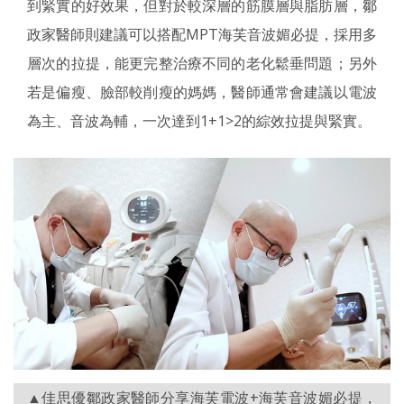
到緊實的好效果，但對於較深層的筋膜層與脂肪層，鄒
政家醫師則建議可以搭配MPT海芙音波媚必提，採用多
層次的拉提，能更完整治療不同的老化鬆垂問題；另外
若是偏瘦、臉部較削瘦的媽媽，醫師通常會建議以電波
為主、音波為輔，一次達到1+1>2的綜效拉提與緊實。
▲佳思優鄒政家醫師分享海芙電波+海芙音波媚必提，