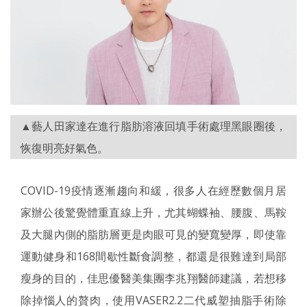
▲藝人田家達在進行脂肪溶液回填手術處理黑眼圈後，
恢復明亮好氣色。
COVID-19疫情逐漸趨向和緩，很多人在經歷數個月居
家辦公後驚覺體重直線上升，尤其蝴蝶袖、腰腹、馬鞍
及大腿內側的脂肪層更是肉眼可見的變寬變厚，即使靠
運動健身和168間歇性斷食調整，都還是很難達到局部
瘦身的目的，佳思優醫美集團李兆翔醫師建議，若想移
除掉惱人的贅肉，使用VASER2.2二代威塑抽脂手術除