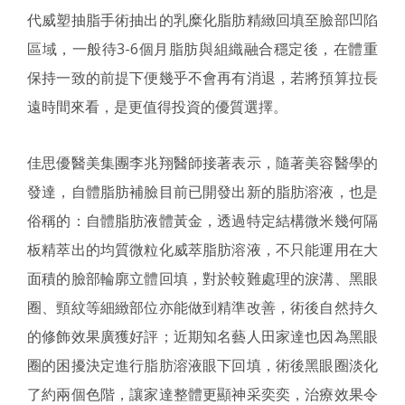
代威塑抽脂手術抽出的乳糜化脂肪精緻回填至臉部凹陷
區域，一般待3-6個月脂肪與組織融合穩定後，在體重
保持一致的前提下便幾乎不會再有消退，若將預算拉長
遠時間來看，是更值得投資的優質選擇。
佳思優醫美集團李兆翔醫師接著表示，隨著美容醫學的
發達，自體脂肪補臉目前已開發出新的脂肪溶液，也是
俗稱的：自體脂肪液體黃金，透過特定結構微米幾何隔
板精萃出的均質微粒化威萃脂肪溶液，不只能運用在大
面積的臉部輪廓立體回填，對於較難處理的淚溝、黑眼
圈、頸紋等細緻部位亦能做到精準改善，術後自然持久
的修飾效果廣獲好評；近期知名藝人田家達也因為黑眼
圈的困擾決定進行脂肪溶液眼下回填，術後黑眼圈淡化
了約兩個色階，讓家達整體更顯神采奕奕，治療效果令