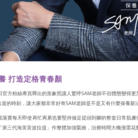
養 打造定格青春顏
日官方粉絲專頁釋出的形象照讓人驚呼SAM老師不但體態變得
道的時刻，讓大家都非常好奇SAM老師是不是又有什麼保養新
徹底落實每天即使再忙再累也要堅持做足從頭到腳的整套日常肌膚
「第三代海芙音波拉提」作整體加強緊緻，治療時間大概僅需花