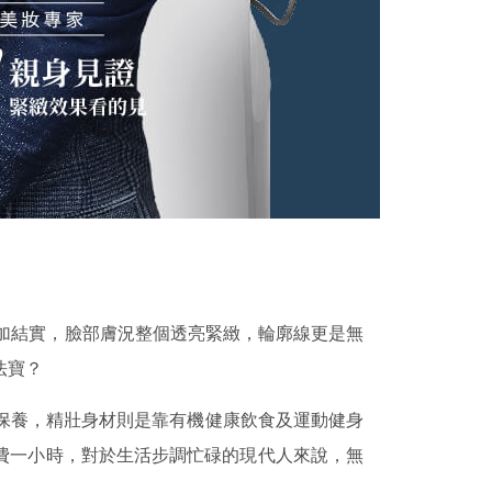
更加結實，臉部膚況整個透亮緊緻，輪廓線更是無
法寶？
保養，精壯身材則是靠有機健康飲食及運動健身
費一小時，對於生活步調忙碌的現代人來說，無