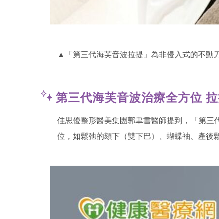
▲「第三代海芙音波拉提」為非侵入式的不動
第三代海芙音波治療全方位 
佳思優整形醫美集團郭聿書醫師提到，「第三代
位，如鬆弛的頦下（雙下巴）、蝴蝶袖、產後