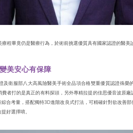
醫美療程畢竟仍是醫療行為，於術前挑選優質具有國家認證的醫美
所變美安心有保障
證及衛服部八大高風險醫美手術全品項合格雙重優質認證殊榮
消費者打的是真正的有料探頭，另外專精拉提的佳思優音波原廠
行綜合考量，搭配獨特3D進階改良式打法，可精確針對欲改善部
拉提好選擇唷。