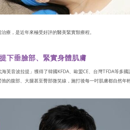
刀治療，是近年來極受好評的醫美緊實類療程。
拉提下垂臉部、緊實身體肌膚
海芙音波拉提」獲得了韓國KFDA、歐盟CE、台灣TFDA等多
鬆弛的腹部、大腿甚至臀部微笑線，施打後每一吋肌膚都自然年