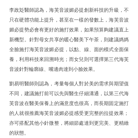
李政彣醫師認為，海芙音波媚必提創新科技的升級，不
只在硬體功能上提升，甚至在一樣的發數上，海芙音波
媚必提勢必會有更好的施打效果，如果預算夠建議直上
新機型。針對母女共享的暖心醫美下午茶，則建議媽媽
全臉施打海芙音波媚必提，以點、線、面的模式全面保
養，利用科技來回溯時光；而女兒則可選擇第三代海芙
音波針對輪廓線、嘴邊肉達到小臉效果。
劉易明醫師則認為，考量每個人對於美的需求與期望值
不同，建議施打前可以先與醫生仔細溝通，以第三代海
芙音波在醫美保養上的滿意度也很高，而長期固定施打
的人就很推薦海芙音波媚必提感受更完整的拉提效果；
亦可搭配其他小針微整，將細節處達到更完美、更精緻
的狀態。