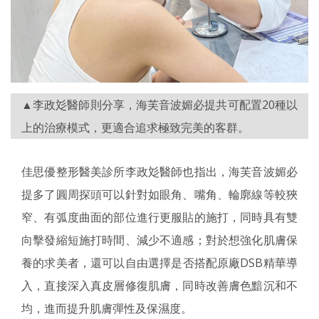
▲李政彣醫師則分享，海芙音波媚必提共可配置20種以
上的治療模式，更適合追求極致完美的客群。
佳思優整形醫美診所李政彣醫師也指出，海芙音波媚必
提多了圓周探頭可以針對如眼角、嘴角、輪廓線等較狹
窄、有弧度曲面的部位進行更服貼的施打，同時具有雙
向擊發縮短施打時間、減少不適感；對於想強化肌膚保
養的求美者，還可以自由選擇是否搭配原廠DSB精華導
入，直接深入真皮層修復肌膚，同時改善膚色黯沉和不
均，進而提升肌膚彈性及保濕度。