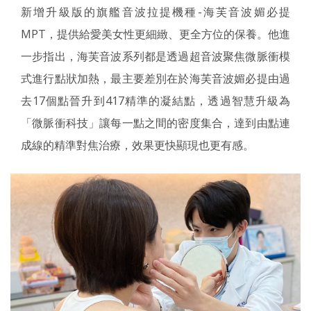
新增升級版的旗艦音波拉提機種-海芙音波媚必提
MPT，提供給愛美女性更細緻、更全方位的保養。他進
一步指出，海芙音波系列都是透過超音波聚焦微脈衝模
式進行點狀加熱，最主要差別在於海芙音波媚必提由過
去17個點晉升到417精準的凝結點，透過智慧升級為
「微脈衝科技」讓每一點之間的密度集合，達到由點連
成線的精準對焦治療，效果更快顯現也更有感。