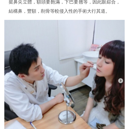
挺鼻尖立體，額頭要飽滿，下巴要翹等，因此眼綜合，
結構鼻，豐額，削骨等較侵入性的手術大行其道。