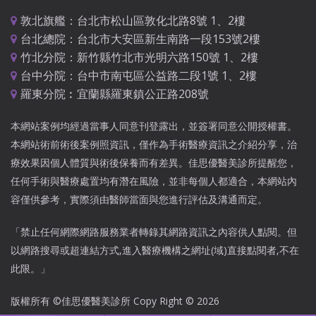
敦北旗艦：台北市松山區敦化北路8號 1、2樓
台北總院：台北市大安區新生南路一段153號2樓
竹北分院：新竹縣竹北市光明六路150號 1、2樓
台中分院：台中市南屯區公益路二段1號 1、2樓
羅東分院︰宜蘭縣羅東鎮公正路208號
本網站案例均經過當事人同意刊登露出，並簽署同意公開授權書。
本網站術前術後案例照資訊，僅作為手術醫療資訊之介紹分享，治
療效果因個人體質與術後保養而有差異。佳思優醫美診所提醒您，
任何手術與醫療處置均有潛在風險，並非每個人都適合，本網站內
容僅供參考，實際須由醫師當面與您進行評估及溝通而定。
「禁止任何網際網路服務業者轉錄其網路資訊之內容供人點閱。但
以網路搜尋或超連結方式,進入醫療機構之網址(域)直接點閱者,不在
此限。」
版權所有 ©佳思優醫美診所 Copy Right © 2026