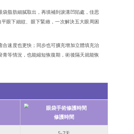
眼袋脂肪細膩取出，再填補到淚溝凹陷處，佳思
撫平眼下細紋、眼下緊緻，一次解決五大眼周困
癒合速度也更快；同步也可擴充增加立體填充治
瘀青等情況，也能縮短恢復期，術後隔天就能恢
修護時間
5-7天