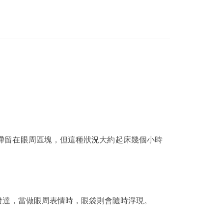
滯留在眼周區塊，但這種狀況大約起床幾個小時
發達，當做眼周表情時，眼袋則會隨時浮現。