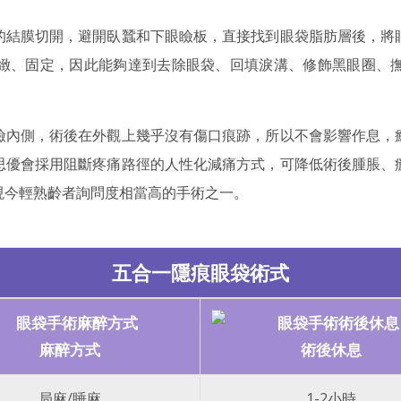
的結膜切開，避開臥蠶和下眼瞼板，直接找到眼袋脂肪層後，將
緻、固定，因此能夠達到去除眼袋、回填淚溝、修飾黑眼圈、
瞼內側，術後在外觀上幾乎沒有傷口痕跡，所以不會影響作息，
思優會採用阻斷疼痛路徑的人性化減痛方式，可降低術後腫脹、
現今輕熟齡者詢問度相當高的手術之一。
五合一隱痕眼袋術式
麻醉方式
術後休息
局麻/睡麻
1-2小時