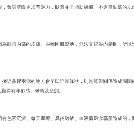
現，會讓雙瞳更加有魅力，臥蠶並非脂肪組織，不過當臥蠶的肌
因為眼睛內部的皮膚、眼輪匝肌鬆弛，無法支撐眼內脂肪，所以
，接近鼻樑兩側的地方會呈凹陷長條狀，則是韌帶關係造成周圍
人顯得有年齡感、老態及疲態。
因有色素沉澱、每天摩擦、鼻炎過敏、血液循環淤塞所造成的，