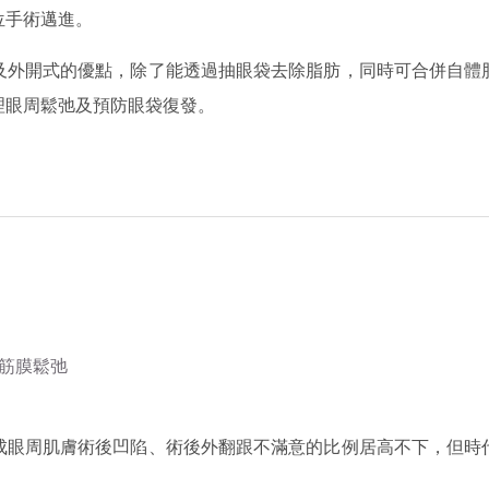
位手術邁進。
及外開式的優點，除了能透過抽眼袋去除脂肪，同時可合併自體
理眼周鬆弛及預防眼袋復發。
成眼周肌膚術後凹陷、術後外翻跟不滿意的比例居高不下，但時